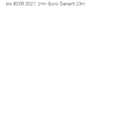
bis
30.08.2027
: 199,- Euro. Danach 239,-
Euro
zzgl. Unterkunft und Verpflegung.
Preise für Unterkunft
Dein Wohlfühlpaket im Hofgut
Georgenthal:
2 x erholsam schlafen in der gewählten
Kategorie
2 x Verwöhnfrühstück
2 x saisonales 3-Gang Abendmenu
1 Flasche Mineralwasser auf dem
Zimmer
Nutzung des Wellnessbereichs mit
Indoorpool, Innensauna sowie 2
Außensaunen und Ruheraum