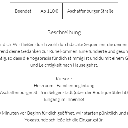
Ab
110
Beendet
B
Ab 110 €
Aschaffenburger Straße
Euro
e
e
n
Beschreibung
d
r dich. Wir fließen durch wohl durchdachte Sequenzen, die deinen
e
rend deine Gedanken zur Ruhe kommen. Eine fundierte und gesun
t
ig, so dass die Yogapraxis für dich stimmig ist und du mit einem G
und Leichtigkeit nach Hause gehst.
Kursort:
Herzraum - Familienbegleitung
Aschaffenburger Str. 5 in Seligenstadt (über der Boutique Stilecht)
Eingang im Innenhof
 Minuten vor Beginn für dich geöffnet. Wir starten pünktlich und
Yogastunde schließe ich die Eingangstür.